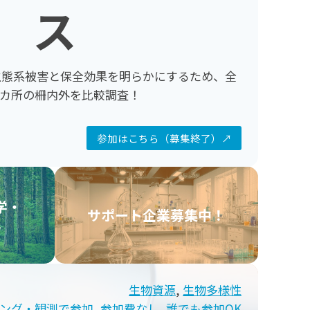
ス
生態系被害と保全効果を明らかにするため、全
00カ所の柵内外を比較調査！
参加はこちら（募集終了）↗
学・
サポート企業募集中！
究
生物資源
, 
生物多様性
ング・観測で参加
, 
参加費なし
, 
誰でも参加OK