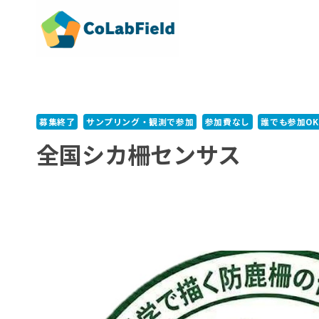
内
容
を
ス
キ
ッ
プ
募集終了
サンプリング・観測で参加
参加費なし
誰でも参加OK
全国シカ柵センサス