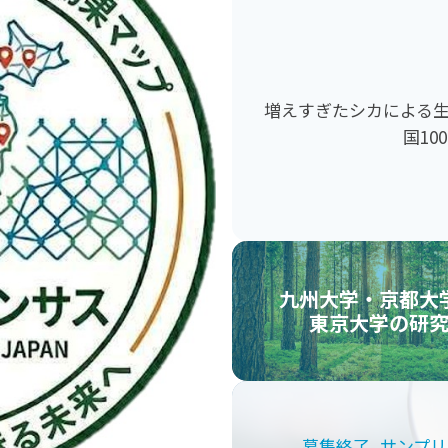
増えすぎたシカによる
国1
九州大学・京都大
東京大学の研
募集終了
, 
サンプリ