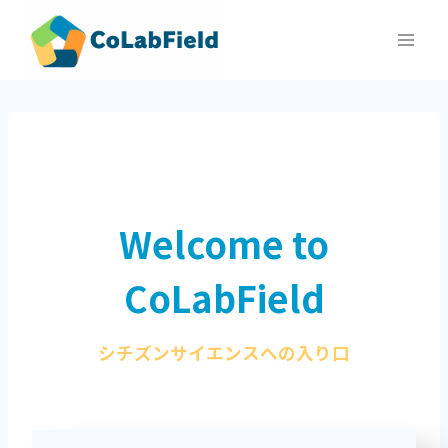
内
容
を
ス
キ
ッ
プ
Welcome to
CoLabField
シチズンサイエンスへの入り口