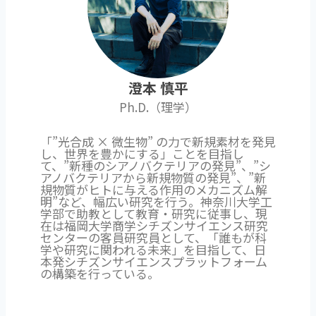
澄本 慎平
Ph.D.（理学）
「”光合成 × 微生物” の力で新規素材を発見
し、世界を豊かにする」ことを目指し
て、”新種のシアノバクテリアの発見”、”シ
アノバクテリアから新規物質の発見”、”新
規物質がヒトに与える作用のメカニズム解
明”など、幅広い研究を行う。神奈川大学工
学部で助教として教育・研究に従事し、現
在は福岡大学商学シチズンサイエンス研究
センターの客員研究員として、「誰もが科
学や研究に関われる未来」を目指して、日
本発シチズンサイエンスプラットフォーム
の構築を行っている。