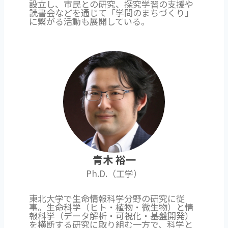
設立し、市民との研究、探究学習の支援や
読書会などを通じて「学問のまちづくり」
に繋がる活動も展開している。
青木 裕一
Ph.D.（工学）
東北大学で生命情報科学分野の研究に従
事。生命科学（ヒト・植物・微生物）と情
報科学（データ解析・可視化・基盤開発）
を横断する研究に取り組む一方で、科学と