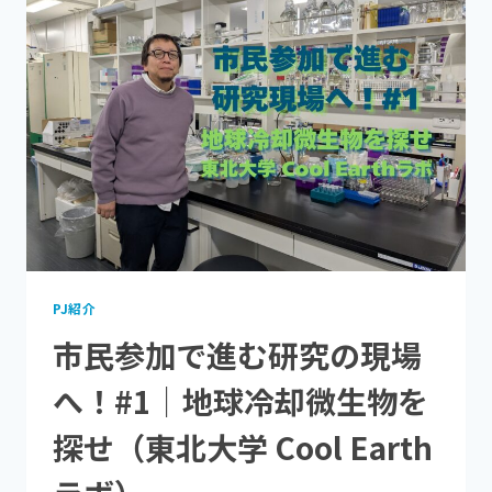
進
で
む
き
研
る
究
サ
の
ス
現
テ
場
ナ
へ！
ブ
#2
ル
｜
な
根
消
粒
費〜
菌
大
PJ紹介
調
市民参加で進む研究の現場
査
（東
へ！#1｜地球冷却微生物を
北
大
探せ（東北大学 Cool Earth
学
COOL
EARTH