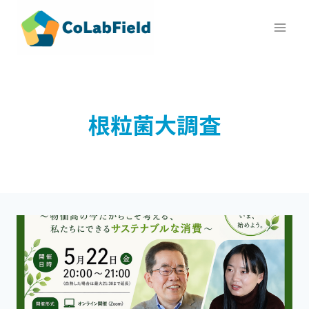
内
容
を
ス
キ
ッ
根粒菌大調査
プ