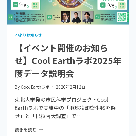
#1
｜
地
球
冷
却
PJよりお知らせ
微
【イベント開催のお知ら
生
物
せ】Cool Earthラボ2025年
を
探
度データ説明会
せ
（東
北
By
Cool Earthラボ
2026年2月12日
大
学
東北大学発の市民科学プロジェクトCool
COOL
Earthラボで実施中の「地球冷却微生物を探
EARTH
せ」と「根粒菌大調査」で…
ラ
ボ）
【イ
続きを読む
ベ