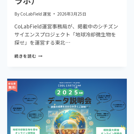
ラボ）
ラ
ボ）
By
CoLabField 運営
2026年3月25日
CoLabField運営事務局が、掲載中のシチズン
サイエンスプロジェクト「地球冷却微生物を
探せ」を運営する東北…
市
続きを読む
民
参
加
で
進
む
研
究
の
現
場
へ！