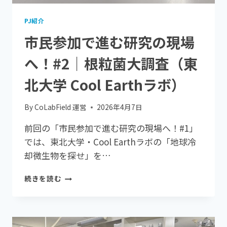
る
に
PJ紹介
は』
市民参加で進む研究の現場
〜
物
へ！#2｜根粒菌大調査（東
価
高
北大学 Cool Earthラボ）
の
今
だ
By
CoLabField 運営
2026年4月7日
か
ら
前回の「市民参加で進む研究の現場へ！#1」
こ
では、東北大学・Cool Earthラボの「地球冷
そ
却微生物を探せ」を…
考
え
市
る、
続きを読む
民
私
参
た
加
ち
で
に