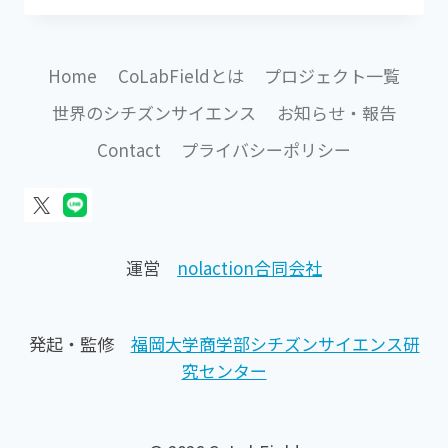
ン
ト
開
Home
CoLabFieldとは
プロジェクト一覧
催
の
世界のシチズンサイエンス
お知らせ・報告
お
知
Contact
プライバシーポリシー
ら
せ】
COOL
EARTH
ラ
運営
nolaction合同会社
ボ
2025
年
度
発起・監修
福岡大学商学部シチズンサイエンス研
デ
究センター
ー
タ
説
明