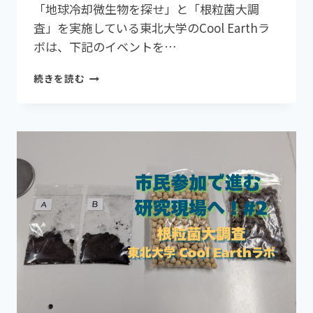
「地球冷却微生物を探せ」と「根粒菌大調
査」を実施している東北大学のCool Earthラ
ボは、下記のイベントを…
【イ
続きを読む
ベ
ン
ト
開
催】
『「環
境
に
や
さ
し
い！」
が
選
ば
れ