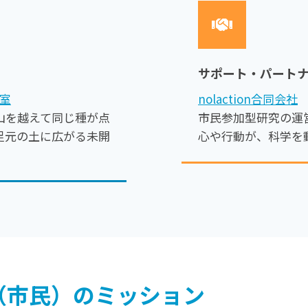
サポート・パート
究室
nolaction合同会社
山を越えて同じ種が点
市民参加型研究の運
足元の土に広がる未開
心や行動が、科学を
（市民）の
ミッション