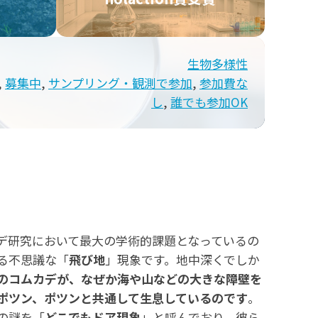
生物多様性
, 
募集中
, 
サンプリング・観測で参加
, 
参加費な
し
, 
誰でも参加OK
デ研究において最大の学術的課題となっているの
る不思議な「
飛び地
」現象です。地中深くでしか
のコムカデが、なぜか海や山などの大きな障壁を
ポツン、ポツンと共通して生息しているのです
。
の謎を「
どこでもドア現象
」と呼んでおり、彼ら