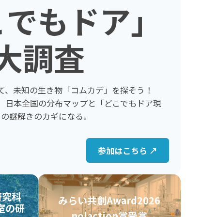
こでもドア」
大調査
て、未知の生き物「コムカデ」を探そう！
、日本全国の分布マップと「どこでもドア現
」の謎解きのカギになる。
参加はこちら ↗
研究科
みらい共創Award2026
室の研
nolaction賞受賞